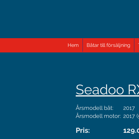
Hem
Båtar till försäljning
Seadoo R
Årsmodell båt:
2017
Årsmodell motor:
2017 (
Pris:
129