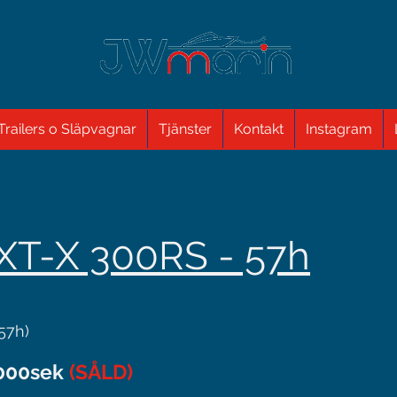
Trailers o Släpvagnar
Tjänster
Kontakt
Instagram
XT-X 300RS - 57h
57h)
.000sek
(SÅLD)