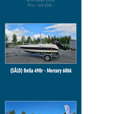
Årsmodell 2006
Pris: 169.000:-
(SÅLD) Bella 490r - Mercury 60hk