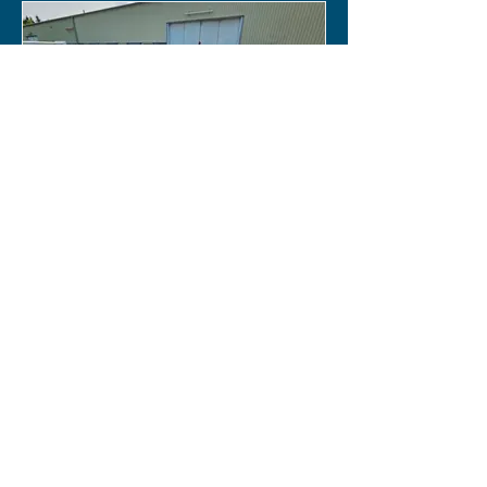
(SÅLD) HR 465 - Mercury 60hk