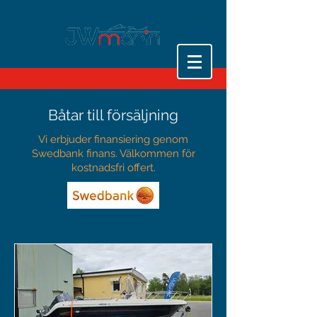
Båtar till försäljning
Vi erbjuder finansiering genom
Swedbank finans. Välkommen för
kostnadsfri offert.