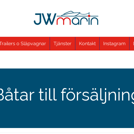
Trailers o Släpvagnar
Tjänster
Kontakt
Instagram
åtar till försäljni