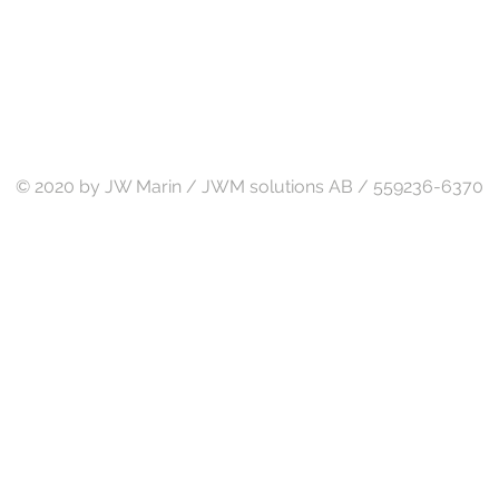
Välkommen att kontakta oss
0703-005500
© 2020 by JW Marin / JWM solutions AB / 559236-6370