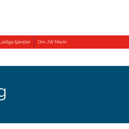
Lediga tjänster
Om JW Marin
ng