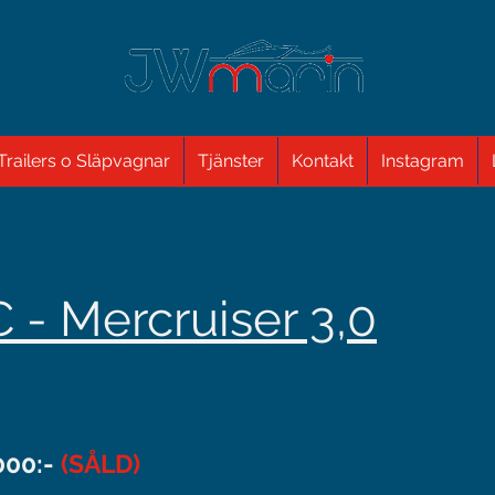
Trailers o Släpvagnar
Tjänster
Kontakt
Instagram
 - Mercruiser 3,0
000:-
(SÅLD)