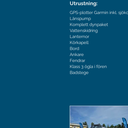
Utrustning:
GPS-plotter Garmin inkl. sjöko
Länspump
Komplett dynpaket
Vattenskidring
Lanternor
Körkapell
Bord
Ankare
Fendrar
Klass 3 ögla i fören
Badstege